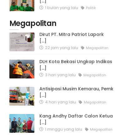
[...]
1 bulan yang lalu
Politik
Megapolitan
Dirut PT. Mitra Patriot Lapork
[...]
22 jam yang lalu
Megapolitan
DLH Kota Bekasi Ungkap Indikas
[...]
3 hari yang lalu
Megapolitan
Antisipasi Musim Kemarau, Pemk
[...]
4 hari yang lalu
Megapolitan
Kang Andhy Daftar Calon Ketua
[...]
1 minggu yang lalu
Megapolitan