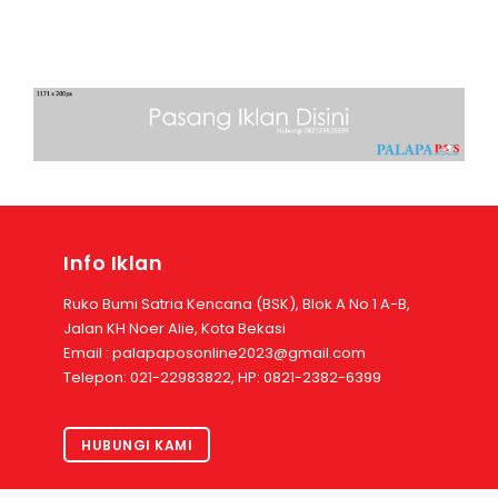
Info Iklan
Ruko Bumi Satria Kencana (BSK), Blok A No 1 A-B,
Jalan KH Noer Alie, Kota Bekasi
Email : palapaposonline2023@gmail.com
Telepon: 021-22983822, HP: 0821-2382-6399
HUBUNGI KAMI