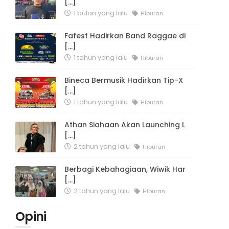
[...]
1 bulan yang lalu
Hiburan
Fafest Hadirkan Band Raggae di
[...]
1 tahun yang lalu
Hiburan
Bineca Bermusik Hadirkan Tip-X
[...]
1 tahun yang lalu
Hiburan
Athan Siahaan Akan Launching L
[...]
2 tahun yang lalu
Hiburan
Berbagi Kebahagiaan, Wiwik Har
[...]
2 tahun yang lalu
Hiburan
Opini