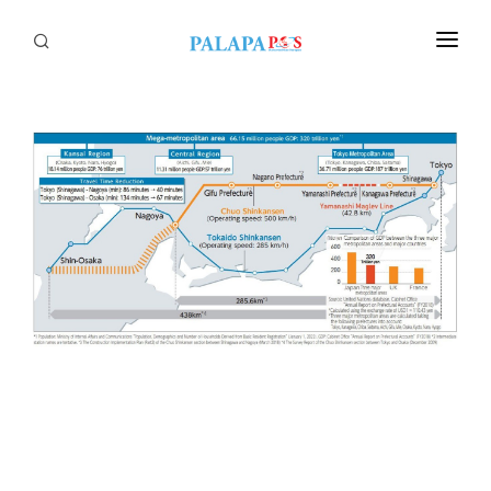
Home
Politik
Nasional
Sumatera
Tapanuli
Nusantara
Megapolitan
Hukum
Ekonomi