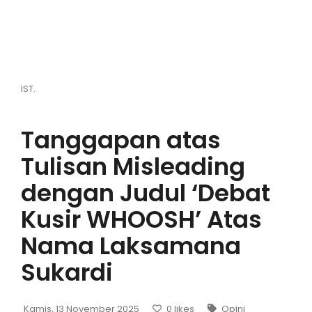
Hiburan
Olahraga
Advertorial
IST.
Opini
Tanggapan atas
Tulisan Misleading
dengan Judul ‘Debat
Kusir WHOOSH’ Atas
Nama Laksamana
Sukardi
Kamis, 13 November 2025
0
likes
Opini