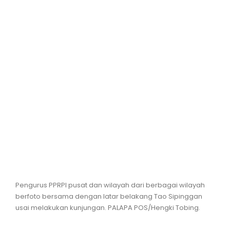
Hiburan
Olahraga
Advertorial
Opini
Pengurus PPRPI pusat dan wilayah dari berbagai wilayah
berfoto bersama dengan latar belakang Tao Sipinggan
usai melakukan kunjungan. PALAPA POS/Hengki Tobing.