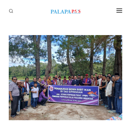
Home
Politik
Nasional
Sumatera
Tapanuli
Nusantara
Megapolitan
Hukum
Ekonomi