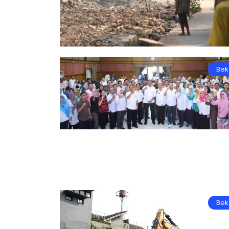
Bek
Bek