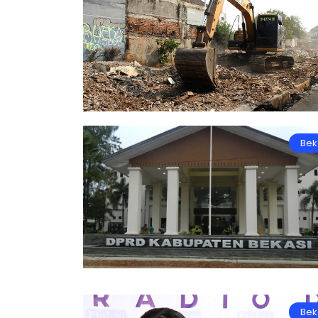
Bek
Bek