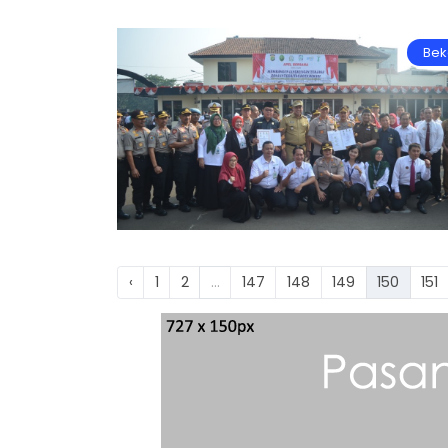
Bek
‹
1
2
...
147
148
149
150
151