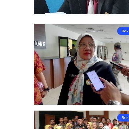
Bek
Bek