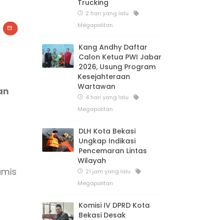
Trucking
2 hari yang lalu
Megapolitan
Kang Andhy Daftar
Calon Ketua PWI Jabar
2026, Usung Program
Kesejahteraan
Wartawan
an
4 hari yang lalu
Megapolitan
DLH Kota Bekasi
Ungkap Indikasi
Pencemaran Lintas
Wilayah
amis
21 jam yang lalu
Megapolitan
Komisi IV DPRD Kota
Bekasi Desak