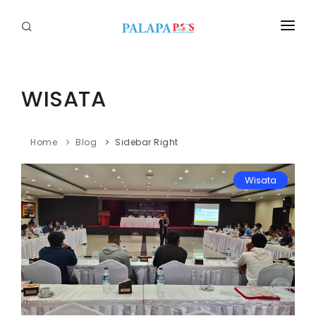
Home
Politik
WISATA
Nasional
Home
Blog
Sidebar Right
Sumatera
Wisata
Tapanuli
Nusantara
Megapolitan
Hukum
Ekonomi