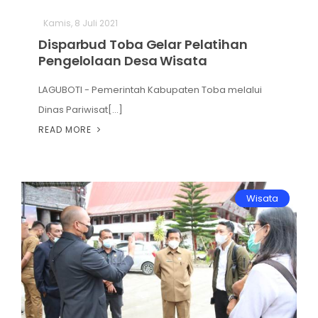
Hiburan
Kamis, 8 Juli 2021
Disparbud Toba Gelar Pelatihan
Olahraga
Pengelolaan Desa Wisata
Advertorial
LAGUBOTI - Pemerintah Kabupaten Toba melalui
Dinas Pariwisat[...]
Opini
READ MORE
Wisata