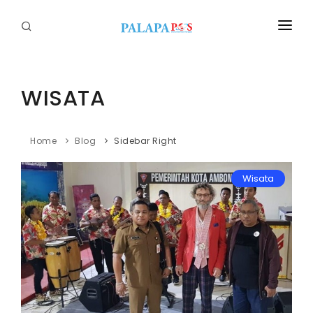
Home
Politik
WISATA
Nasional
Home
Blog
Sidebar Right
Sumatera
Wisata
Tapanuli
Nusantara
Megapolitan
Hukum
Ekonomi