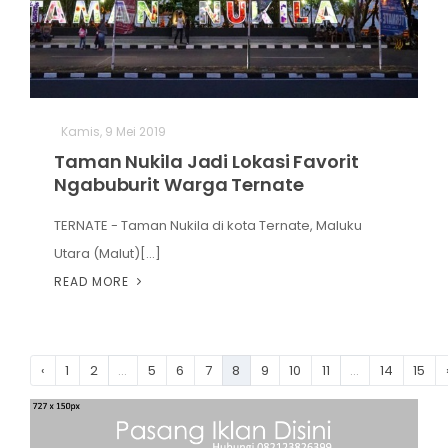
Kamis, 9 Mei 2019
Taman Nukila Jadi Lokasi Favorit
Ngabuburit Warga Ternate
TERNATE - Taman Nukila di kota Ternate, Maluku
Utara (Malut)[...]
READ MORE
‹
1
2
...
5
6
7
8
9
10
11
...
14
15