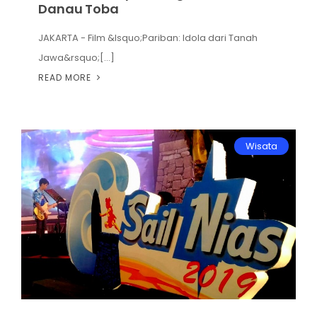
Danau Toba
JAKARTA - Film &lsquo;Pariban: Idola dari Tanah
Jawa&rsquo;[...]
READ MORE
Wisata