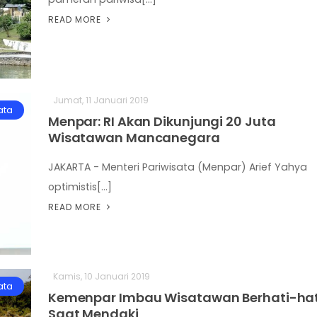
READ MORE
Jumat, 11 Januari 2019
ata
Menpar: RI Akan Dikunjungi 20 Juta
Wisatawan Mancanegara
JAKARTA - Menteri Pariwisata (Menpar) Arief Yahya
optimistis[...]
READ MORE
Kamis, 10 Januari 2019
ata
Kemenpar Imbau Wisatawan Berhati-hat
Saat Mendaki