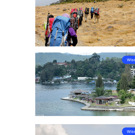
Wis
Wis