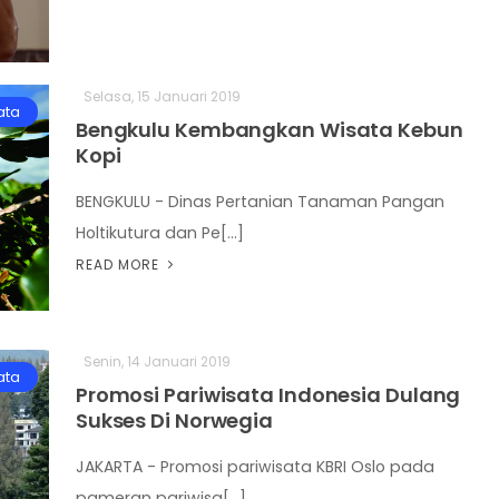
Selasa, 15 Januari 2019
ata
Bengkulu Kembangkan Wisata Kebun
Kopi
BENGKULU - Dinas Pertanian Tanaman Pangan
Holtikutura dan Pe[...]
READ MORE
Senin, 14 Januari 2019
ata
Promosi Pariwisata Indonesia Dulang
Sukses Di Norwegia
JAKARTA - Promosi pariwisata KBRI Oslo pada
pameran pariwisa[...]