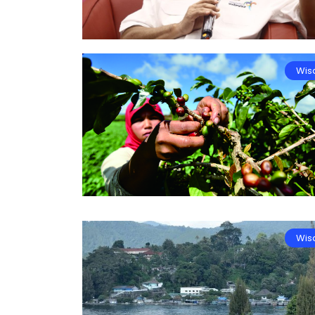
Wis
Wis