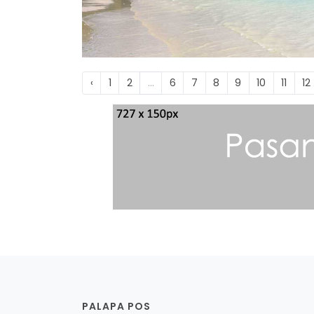
‹
1
2
...
6
7
8
9
10
11
12
PALAPA POS