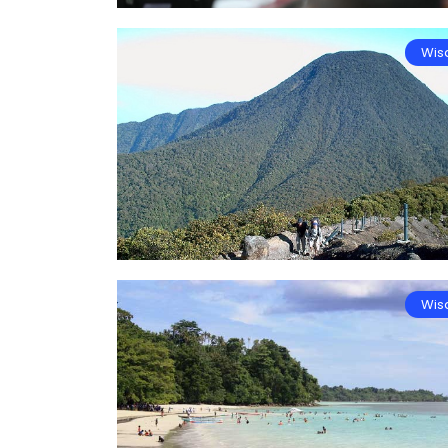
Wis
Wis