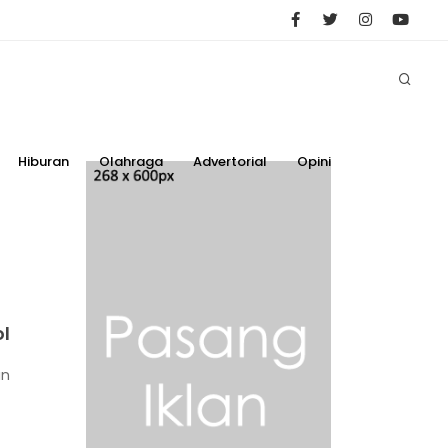
Hiburan
Olahraga
Advertorial
Opini
l
an