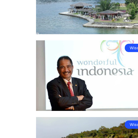
Wis
Wis