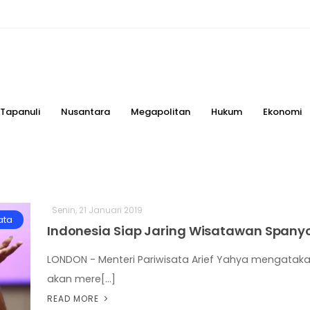
Tapanuli
Nusantara
Megapolitan
Hukum
Ekonomi
Senin, 21 Januari 2019
ata
Indonesia Siap Jaring Wisatawan Spanyo
LONDON - Menteri Pariwisata Arief Yahya mengatak
akan mere[...]
READ MORE