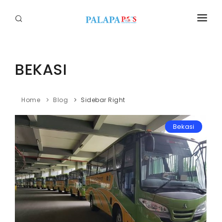
Home
Politik
BEKASI
Nasional
Home
Blog
Sidebar Right
Sumatera
Bekasi
Tapanuli
Nusantara
Megapolitan
Hukum
Ekonomi