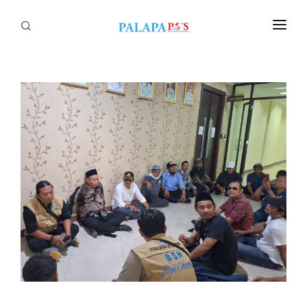
Home
Politik
Nasional
Sumatera
Tapanuli
Nusantara
Megapolitan
Hukum
Ekonomi