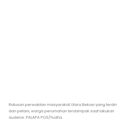
Hiburan
Olahraga
Advertorial
Opini
Ratusan perwakilan masyarakat Utara Bekasi yang terdiri
dari petani, warga perumahan terdampak saat lakukan
audensi. PALAPA POS/Yudha.