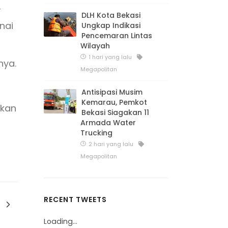
r
DLH Kota Bekasi
nai
Ungkap Indikasi
Pencemaran Lintas
Wilayah
1 hari yang lalu
nya.
Megapolitan
Antisipasi Musim
Kemarau, Pemkot
akan
Bekasi Siagakan 11
Armada Water
Trucking
2 hari yang lalu
Megapolitan
RECENT TWEETS
Loading...