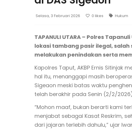
di DAS Sigeaon
Selasa, 3 Februari 2026
0
likes
Hukum
TAPANULI UTARA – Polres Tapanuli
lokasi tambang pasir ilegal, salah
melakukan penindakan serta memp
Kapolres Taput, AKBP Ernis Sitinjak
hal itu, menanggapi masih beroperas
Sigeaon meski batas waktu penghent
telah berakhir pada Senin (2/2/2026)
“Mohon maaf, bukan berarti kami te
menjabat sebagai Kasat Reskrim, se
dari jajaran terlebih dahulu,” ujar I