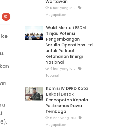
Wartawan
5 hari yang lalu
Megapolitan
Wakil Menteri ESDM
Tinjau Potensi
 ke
Pengembangan
Sarulla Operations Ltd
untuk Perkuat
u.
Ketahanan Energi
Nasional
skan
4 hari yang lalu
Tapanuli
kan
Komisi IV DPRD Kota
Bekasi Desak
Pencopotan Kepala
ru
Puskesmas Rawa
Tembaga
i
6 hari yang lalu
6).
Megapolitan