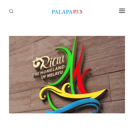
Home
Politik
Nasional
Sumatera
Tapanuli
Nusantara
Megapolitan
Hukum
Ekonomi