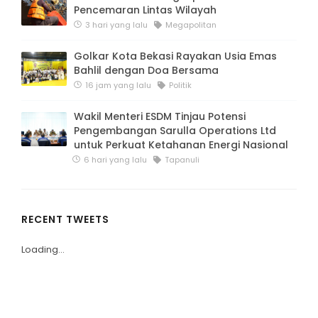
Pencemaran Lintas Wilayah
3 hari yang lalu
Megapolitan
Golkar Kota Bekasi Rayakan Usia Emas
Bahlil dengan Doa Bersama
16 jam yang lalu
Politik
Wakil Menteri ESDM Tinjau Potensi
Pengembangan Sarulla Operations Ltd
untuk Perkuat Ketahanan Energi Nasional
6 hari yang lalu
Tapanuli
RECENT TWEETS
Loading...