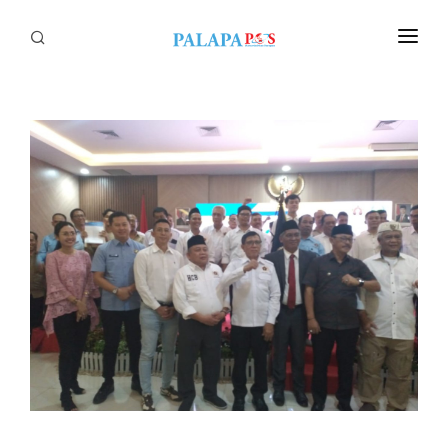
Home
Politik
Nasional
Sumatera
Tapanuli
Nusantara
Megapolitan
Hukum
Ekonomi