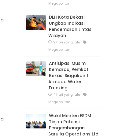
Megapolitan
DLH Kota Bekasi
ia
Ungkap Indikasi
Pencemaran Lintas
Wilayah
2 hari yang lalu
Megapolitan
Antisipasi Musim
Kemarau, Pemkot
Bekasi Siagakan 11
Armada Water
Trucking
4 hari yang lalu
Megapolitan
Wakil Menteri ESDM
wa
Tinjau Potensi
Pengembangan
Sarulla Operations Ltd