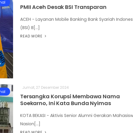
nal
PMII Aceh Desak BSI Transparan
ACEH - Layanan Mobile Banking Bank Syariah Indones
(BSI) B[...]
READ MORE
Jumat, 27 Desember 2024
nal
Tersangka Korupsi Membawa Nama
Soekarno, Ini Kata Bunda Nyimas
KOTA BEKASI - Aktivis Senior Alumni Gerakan Mahasis
Nasion[...]
READ MORE