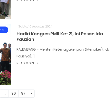
READ MORE
Sabtu, 10 Agustus 2024
nal
Hadiri Kongres PMII Ke-21, Ini Pesan Ida
Fauziah
PALEMBANG - Menteri Ketenagakerjaan (Menaker), Id
Fauziya[...]
READ MORE
...
96
97
›