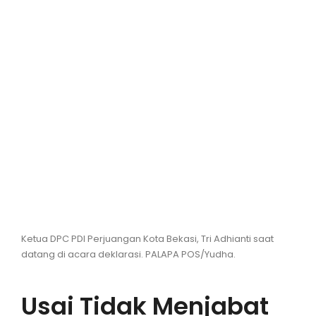
Hiburan
Olahraga
Advertorial
Opini
Ketua DPC PDI Perjuangan Kota Bekasi, Tri Adhianti saat
datang di acara deklarasi. PALAPA POS/Yudha.
Usai Tidak Menjabat