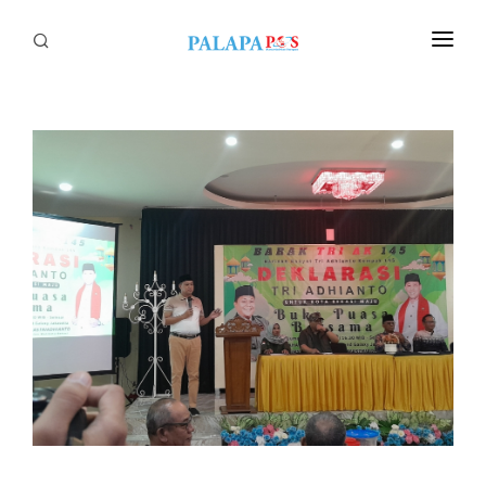
Home
Politik
Nasional
Sumatera
Tapanuli
Nusantara
Megapolitan
Hukum
Ekonomi