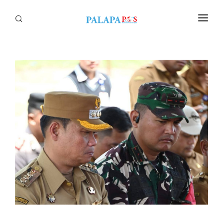
Home
Politik
Nasional
Sumatera
Tapanuli
Nusantara
Megapolitan
Hukum
Ekonomi