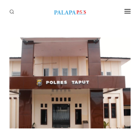
Home
Politik
Nasional
Sumatera
Tapanuli
Nusantara
Megapolitan
Hukum
Ekonomi