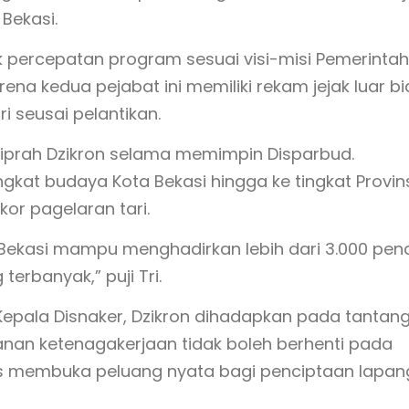
 Bekasi.
uk percepatan program sesuai visi-misi Pemerintah
rena kedua pejabat ini memiliki rekam jejak luar b
i seusai pelantikan.
 kiprah Dzikron selama memimpin Disparbud.
gkat budaya Kota Bekasi hingga ke tingkat Provin
kor pagelaran tari.
 Bekasi mampu menghadirkan lebih dari 3.000 pena
terbanyak,” puji Tri.
i Kepala Disnaker, Dzikron dihadapkan pada tantan
nan ketenagakerjaan tidak boleh berhenti pada
rus membuka peluang nyata bagi penciptaan lapa