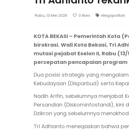
Tri Adhianto Tekan
Rabu, 13 Mei 2026
0
likes
Megapolitan
KOTA BEKASI – Pemerintah Kota (
birokrasi. Wali Kota Bekasi, Tri A
mutasi pejabat Eselon II, Rabu (13
percepatan pencapaian program k
Dua posisi strategis yang mengalam
Kebudayaan (Disparbud) serta Kepala
Nadih Arifin, sebelumnya menjabat Ke
Persandian (Diskominfostandi), kini
Dzikron yang sebelumnya menakhodai 
Tri Adhianto menegaskan bahwa perg