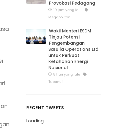
Provokasi Pedagang
10 jam yang lalu
Megapolitan
iasa
Wakil Menteri ESDM
Tinjau Potensi
Pengembangan
Sarulla Operations Ltd
untuk Perkuat
si
Ketahanan Energi
Nasional
5 hari yang lalu
Tapanuli
ri.
gan
RECENT TWEETS
Loading...
ngan