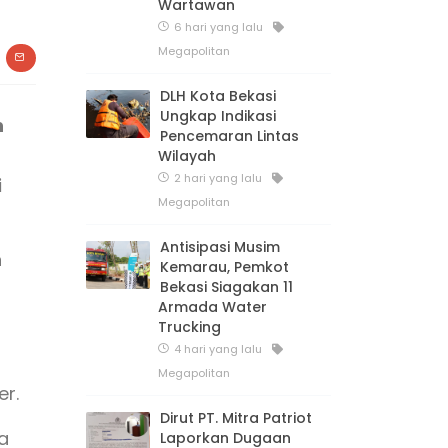
Wartawan
6 hari yang lalu
Megapolitan
DLH Kota Bekasi
Ungkap Indikasi
n
Pencemaran Lintas
Wilayah
2 hari yang lalu
i
Megapolitan
Antisipasi Musim
n
Kemarau, Pemkot
Bekasi Siagakan 11
Armada Water
Trucking
4 hari yang lalu
Megapolitan
er.
Dirut PT. Mitra Patriot
a
Laporkan Dugaan