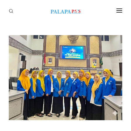
Home
Politik
Nasional
Sumatera
Tapanuli
Nusantara
Megapolitan
Hukum
Ekonomi