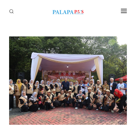
Home
Politik
Nasional
Sumatera
Tapanuli
Nusantara
Megapolitan
Hukum
Ekonomi