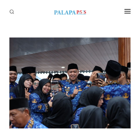
Home
Politik
Nasional
Sumatera
Tapanuli
Nusantara
Megapolitan
Hukum
Ekonomi