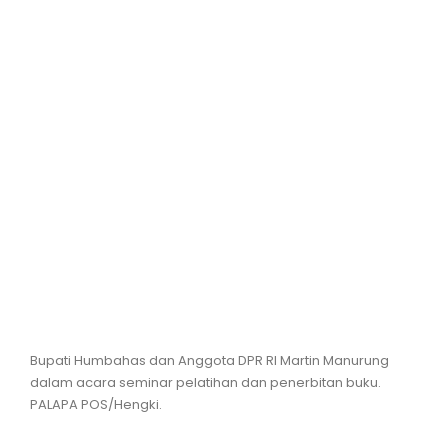
Hiburan
Olahraga
Advertorial
Opini
Bupati Humbahas dan Anggota DPR RI Martin Manurung
dalam acara seminar pelatihan dan penerbitan buku.
PALAPA POS/Hengki.