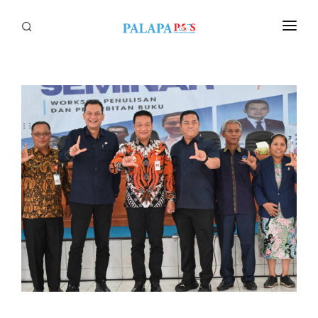
Home
Politik
Nasional
Sumatera
Tapanuli
Nusantara
Megapolitan
Hukum
Ekonomi