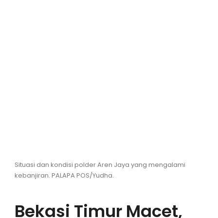
Hiburan
Olahraga
Advertorial
Opini
Situasi dan kondisi polder Aren Jaya yang mengalami
kebanjiran. PALAPA POS/Yudha.
Bekasi Timur Macet,