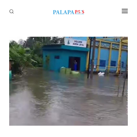
Home
Politik
Nasional
Sumatera
Tapanuli
Nusantara
Megapolitan
Hukum
Ekonomi