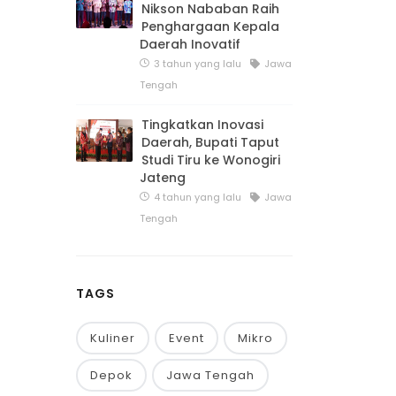
Nikson Nababan Raih
Penghargaan Kepala
Daerah Inovatif
3 tahun yang lalu
Jawa
Tengah
Tingkatkan Inovasi
Daerah, Bupati Taput
Studi Tiru ke Wonogiri
Jateng
4 tahun yang lalu
Jawa
Tengah
TAGS
Kuliner
Event
Mikro
Depok
Jawa Tengah