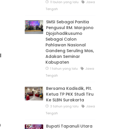
11 bulan yang lalu
Jawa
Tengah
SMSI Sebagai Panitia
Pengusul RM. Margono
Djojohadikusumo
Sebagai Calon
Pahlawan Nasional
Gandeng Seruling Mas,
l
Adakan Seminar
Kabupaten
1 tahun yang lalu
Jawa
Tengah
Bersama Kadisdik, Plt.
Ketua TP PKK Studi Tiru
Ke SLBN Surakarta
3 tahun yang lalu
Jawa
Tengah
n
Bupati Tapanuli Utara