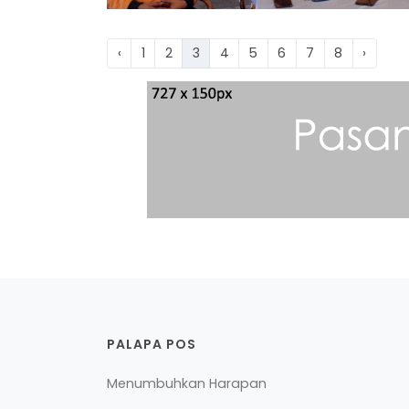
‹
1
2
3
4
5
6
7
8
›
PALAPA POS
Menumbuhkan Harapan