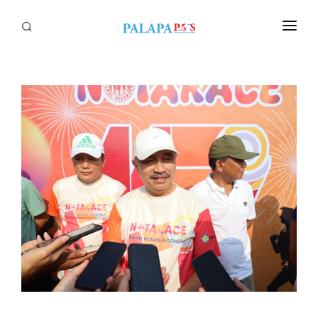
Home
Politik
Nasional
Sumatera
Tapanuli
Nusantara
Megapolitan
Hukum
Ekonomi