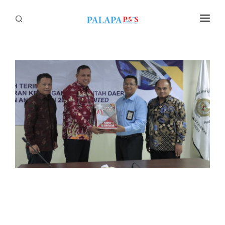
Home
Politik
Nasional
Sumatera
Tapanuli
Nusantara
Megapolitan
Hukum
Ekonomi