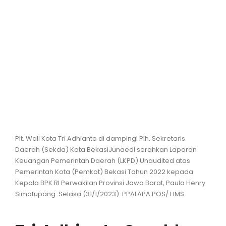
Hiburan
Olahraga
Advertorial
Opini
Plt. Wali Kota Tri Adhianto di dampingi Plh. Sekretaris
Daerah (Sekda) Kota BekasiJunaedi serahkan Laporan
Keuangan Pemerintah Daerah (LKPD) Unaudited atas
Pemerintah Kota (Pemkot) Bekasi Tahun 2022 kepada
Kepala BPK RI Perwakilan Provinsi Jawa Barat, Paula Henry
Simatupang. Selasa (31/1/2023). PPALAPA POS/ HMS