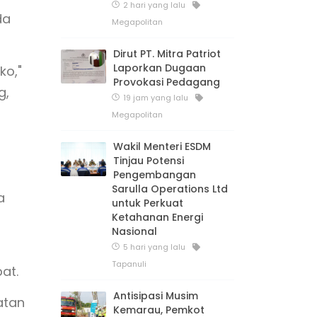
2 hari yang lalu
da
Megapolitan
Dirut PT. Mitra Patriot
Laporkan Dugaan
ko,"
Provokasi Pedagang
g,
19 jam yang lalu
Megapolitan
Wakil Menteri ESDM
Tinjau Potensi
Pengembangan
Sarulla Operations Ltd
a
untuk Perkuat
Ketahanan Energi
Nasional
5 hari yang lalu
Tapanuli
at.
Antisipasi Musim
atan
Kemarau, Pemkot