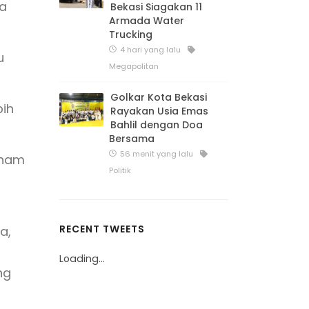
na
Bekasi Siagakan 11
Armada Water
Trucking
4 hari yang lalu
u
Megapolitan
Golkar Kota Bekasi
bih
Rayakan Usia Emas
Bahlil dengan Doa
Bersama
56 menit yang lalu
enam
Politik
RECENT TWEETS
a,
Loading...
ng