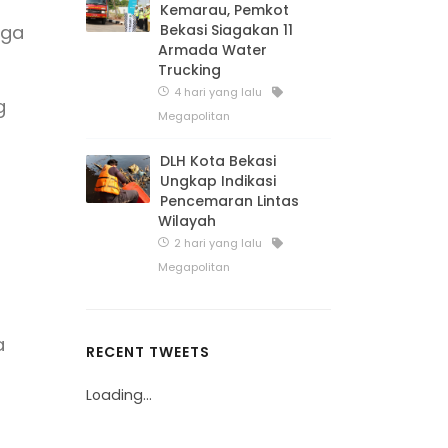
Kemarau, Pemkot
Bekasi Siagakan 11
rga
Armada Water
Trucking
4 hari yang lalu
g
Megapolitan
DLH Kota Bekasi
Ungkap Indikasi
Pencemaran Lintas
Wilayah
2 hari yang lalu
Megapolitan
a
RECENT TWEETS
Loading...