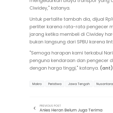
mengeluarkan biaya transpor yang cu
Ciwidey," katanya.
Untuk pertalite tambah dia, dijual Rp1
perliter karena rata-rata pengecer 
jarang ketika membeli di Ciwidey h
bukan langsung dari SPBU karena lint
"Semoga harapan kami terkabul Narin
penguna kendaraan dan pengecer dap
dengan harga tinggi," katanya.
(ant)
Makro
Peristiwa
Jawa Tengah
Nusantara
PREVIOUS POST
Anies Heran Belum Juga Terima