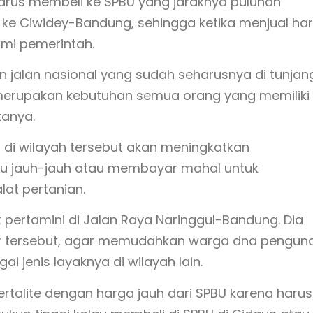
harus membeli ke SPBU yang jaraknya puluhan
 ke Ciwidey-Bandung, sehingga ketika menjual ha
smi pemerintah.
jalan nasional yang sudah seharusnya di tunjan
i merupakan kebutuhan semua orang yang memiliki
tanya.
 di wilayah tersebut akan meningkatkan
lu jauh-jauh atau membayar mahal untuk
at pertanian.
pertamini di Jalan Raya Naringgul-Bandung. Dia
lur tersebut, agar memudahkan warga dna pengun
 jenis layaknya di wilayah lain.
ertalite dengan harga jauh dari SPBU karena harus