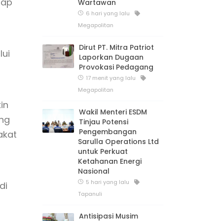
rap
Wartawan
6 hari yang lalu
Megapolitan
Dirut PT. Mitra Patriot
lui
Laporkan Dugaan
Provokasi Pedagang
17 menit yang lalu
Megapolitan
in
Wakil Menteri ESDM
ung
Tinjau Potensi
Pengembangan
akat
Sarulla Operations Ltd
untuk Perkuat
Ketahanan Energi
Nasional
5 hari yang lalu
di
Tapanuli
Antisipasi Musim