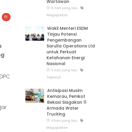
Wartawan
6 hari yang lalu
Megapolitan
Wakil Menteri ESDM
Tinjau Potensi
Pengembangan
s
Sarulla Operations Ltd
untuk Perkuat
ng
Ketahanan Energi
Nasional
5 hari yang lalu
 DPC
Tapanuli
Antisipasi Musim
Kemarau, Pemkot
Bekasi Siagakan 11
jar
Armada Water
Trucking
4 hari yang lalu
Megapolitan