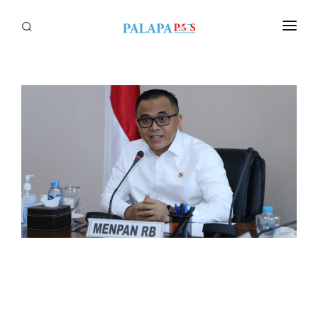
Home
Politik
Nasional
Sumatera
Tapanuli
Nusantara
Megapolitan
Hukum
Ekonomi