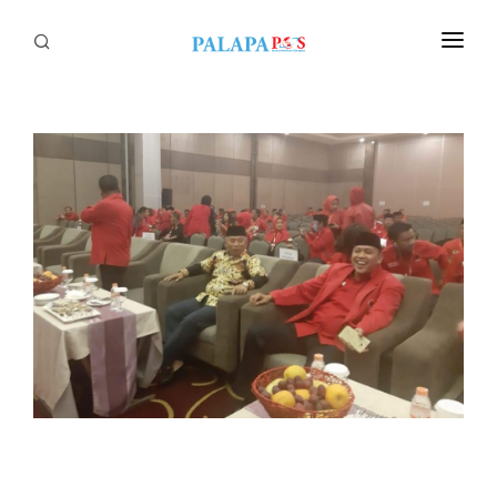
Home
Politik
Nasional
Sumatera
Tapanuli
Nusantara
Megapolitan
Hukum
Ekonomi