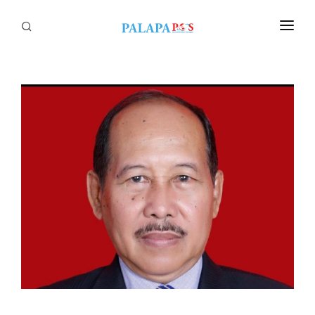
Home
Politik
Nasional
Sumatera
Tapanuli
Nusantara
Megapolitan
Hukum
Ekonomi