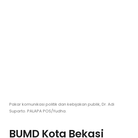
Hiburan
Olahraga
Advertorial
Opini
Pakar komunikasi politik dan kebijakan publik, Dr. Adi
Suparto. PALAPA POS/Yudha.
BUMD Kota Bekasi