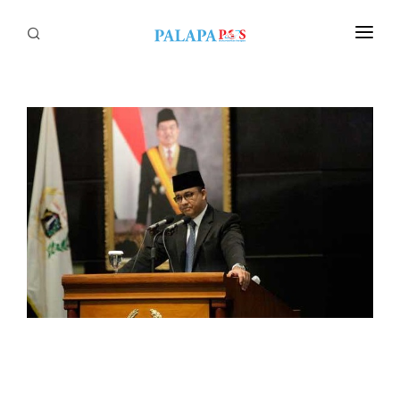
Home
Politik
Nasional
Sumatera
Tapanuli
Nusantara
Megapolitan
Hukum
Ekonomi